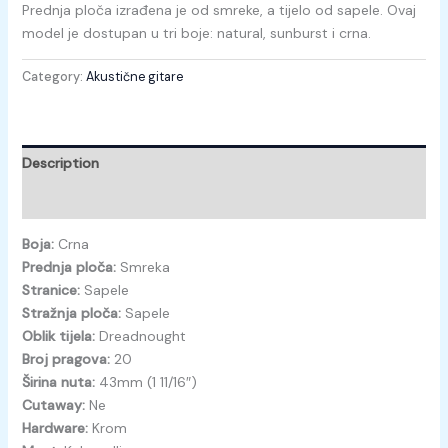
Prednja ploča izrađena je od smreke, a tijelo od sapele. Ovaj
model je dostupan u tri boje: natural, sunburst i crna.
Category:
Akustične gitare
Description
Reviews (0)
Boja:
Crna
Prednja ploča:
Smreka
Stranice:
Sapele
Stražnja ploča:
Sapele
Oblik tijela:
Dreadnought
Broj pragova:
20
Širina nuta:
43mm (1 11/16″)
Cutaway:
Ne
Hardware:
Krom