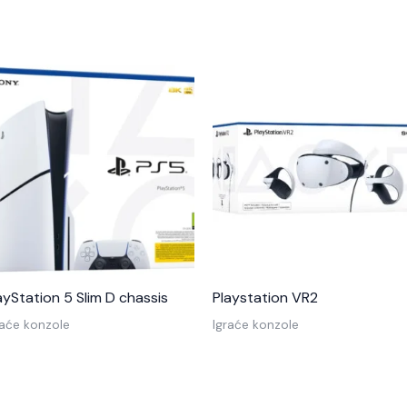
ayStation 5 Slim D chassis
Playstation VR2
raće konzole
Igraće konzole