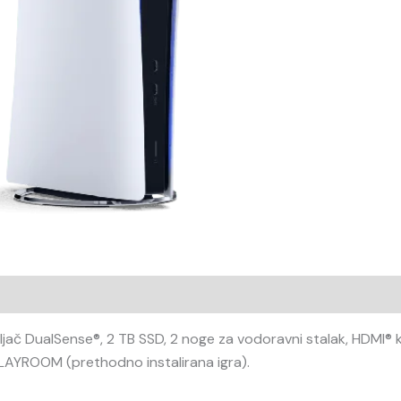
ljač DualSense®, 2 TB SSD, 2 noge za vodoravni stalak, HDMI® 
 PLAYROOM (prethodno instalirana igra).