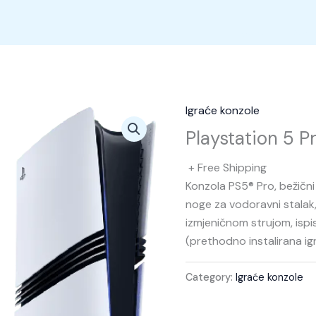
Home
Proi
Igraće konzole
Playstation 5 P
+ Free Shipping
Konzola PS5® Pro, bežični
noge za vodoravni stalak,
izmjeničnom strujom, isp
(prethodno instalirana ig
Category:
Igraće konzole