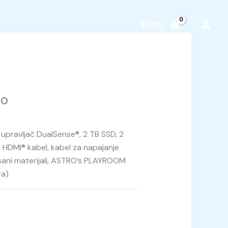
zvodi
O nama
Kontakt
$
0.00
ro
 upravljač DualSense®, 2 TB SSD, 2
 HDMI® kabel, kabel za napajanje
isani materijali, ASTRO’s PLAYROOM
ra)