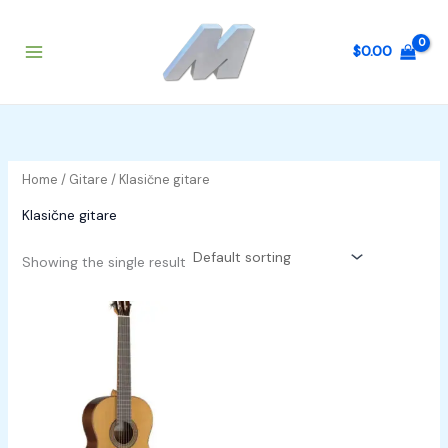
Skip
to
$
0.00
content
Home
/
Gitare
/ Klasične gitare
Klasične gitare
Showing the single result